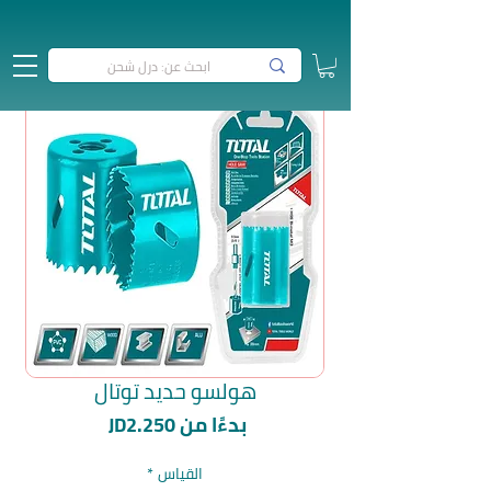
هولسو حديد توتال
سعر
بدءًا من
JD2.250
البيع
القياس
*