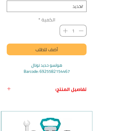
الكمية
*
أضف للطلب
هولسو حديد توتال
Barcode: 6925582154467
Barcode: 6925582154474
Barcode: 6925582159639
تفاصيل المنتج:
Barcode: 6925582159608
Barcode: 6925582159622
اسم المنتج:
هولسو حديد من Total
الاسم باللغة الإنجليزية:
Total Bi-metal
Hole saw
بلد المنشأ:
الصين