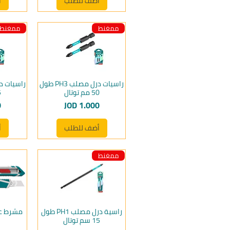
أضف للطلب
أ
ممغنط
ممغنط
راسيات درل مصلب PH3 طول
50 مم توتال
65
السعر
ا
0
JOD 1.000
أضف للطلب
أ
ممغنط
راسية درل مصلب PH1 طول
15 سم توتال