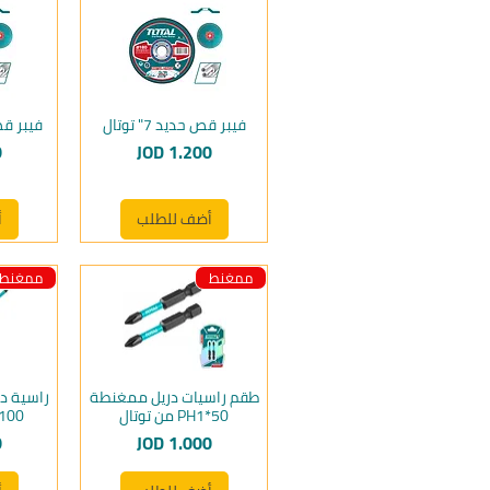
فيبر قص حديد 7" توتال
فيبر قص حدي
السعر
ا
0
JOD 1.200
أضف للطلب
أ
ممغنط
ممغنط
طقم راسيات دريل ممغنطة
راسية د
PH1*50 من توتال
PH1*100
السعر
ا
0
JOD 1.000