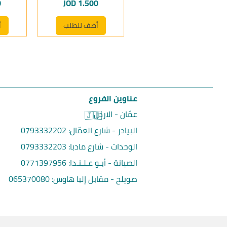
السعر
ا
0
JOD 1.500
أضف للطلب
أ
عناوين الفروع
عمّان - الاردن
🇯🇴
البيادر - شارع العمّال:
0793332202
الوحدات - شارع مادبا:
0793332203
الصيانة - أبـو عـلـنـدا:
0771397956
صويلح - مقابل إلبا هاوس
:
065370080