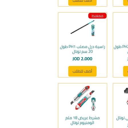
أضف للطلب
ممغنط
راسيات درل مصلب PH2 طول
راسية درل مصلب PH1 طول
20 سم توتال
السعر
JOD 2.000
أضف للطلب
توتال
مشرط عريض 18 ملم
الومنيوم توتال