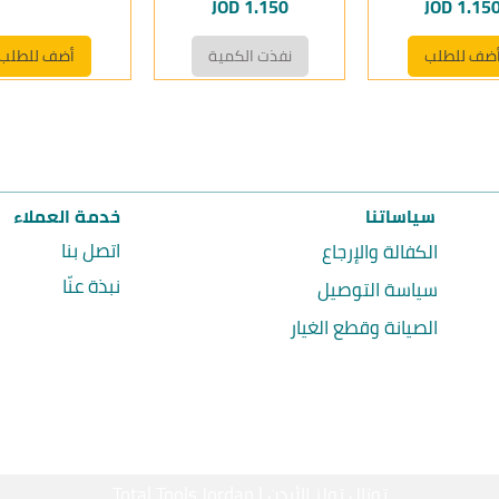
لسعر
السعر
JOD 1.150
JOD 1.15
ضف للطلب
نفذت الكمية
أضف للطلب
سياساتنا
خدمة العملاء
اتصل بنا
الكفالة والإرجاع
نبذة عنّا
سياسة التوصيل
الصيانة وقطع الغيار
Total Tools Jordan | توتال تولز الأردن