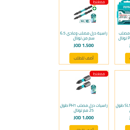
ممغنط
 مصلب
راسية درل مصلب وعادي 6.5
سم من توتال
السعر
JOD 1.500
أضف للطلب
ممغنط
راسيات مفك عادي SL5 طول
راسيات درل مصلب PH1 طول
25 مم توتال
السعر
JOD 1.000