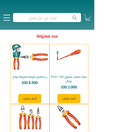
عدد معزولة
مفك مصلب معزول PH2×100
زراديةبوز طويلة معزولة توتال
توتال
السعر
JOD 6.500
السعر
JOD 2.000
أضف للطلب
أضف للطلب