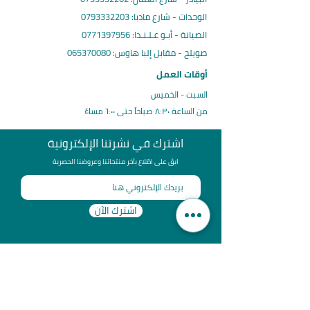
الوحدات - شارع مادبا:
0793332203
الصيانة - أبـو عـلـنـدا:
0771397956
صويلح - مقابل إلبا هاوس
:
065370080
أوقات العمل
السبت - الخميس
من الساعة ٨:٣٠ صباحاً حتى ٦:٠٠ مساءً
اشترك في نشرتنا الإلكترونية
ابقَ على اطّلاع بآخر منتجاتنا وعروضنا الحصرية
اشترك الآن