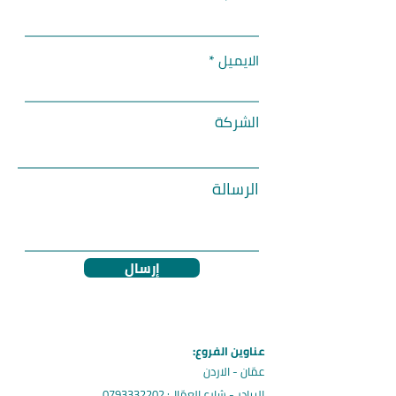
الايميل
الشركة
الرسالة
إرسال
عناوين الفروع:
عمّان - الاردن
البيادر - شارع العمّال:
0793332202