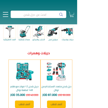
دريلات وهمرات
صواريخ قص
الخشب والديكور
معدات إنشائية
العدد الكهربائية
دريلات وهمرات
درل شحن متعدد الاستخدام من
دريل شحن 12 فولت مع طقم
توتال
148 قطعة توتال
سعر عادي
سعر البيع
سعر عادي
سعر البيع
JOD 35.000
JOD 87.000
JOD 40.000
JOD 90.000
أضف للطلب
أضف للطلب