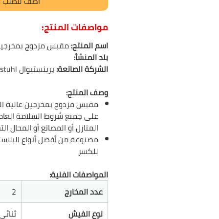
أضف للطلب
مواصفات المنتج:
اسم المنتج:
مقبس مزدوج بمخرجي
بلد المنشأ:
الشركة الصانعة:
برينستيوال Brennenstuhl
وصف المنتج:
مقبس مزدوج بمخرجين عالية ال
على جميع شروط السلامة العا
المنازل أو المصانع أو المحال التج
مصنوعة من أفضل أنواع البلاست
للكسر
المواصفات الفنية:
عدد المخارج
2
نوع الفيش
ثنائي