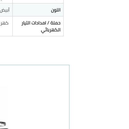
اللون
أبيض
حملة / امدادات التيار
كهربائي 0
الكهربائي