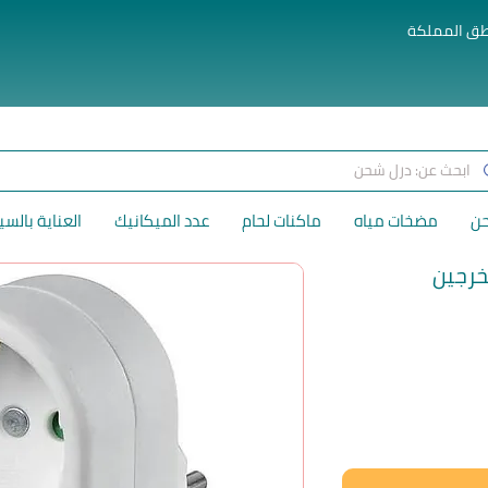
طق المملكة
حن
مضخات مياه
ماكنات لحام
عدد الميكانيك
العناية بالسي
رجين
لسعر