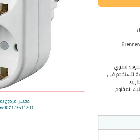
ن
جودة تحتوي
مة لتستخدم في
ارية.
يك المقاوم
مقبس مزدوج بم
e:4007123611201