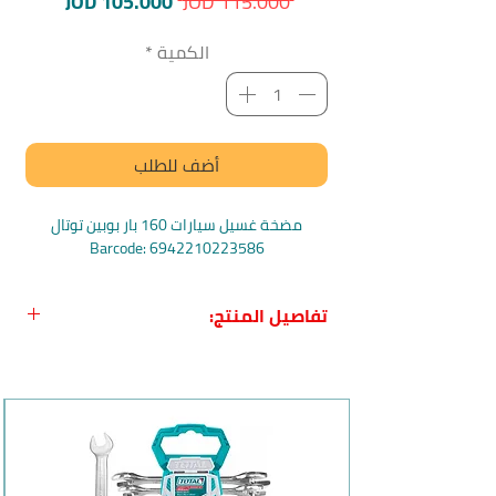
سعر
سعر
JOD 105.000
 JOD 115.000 
عادي
البيع
الكمية
*
أضف للطلب
مضخة غسيل سيارات 160 بار بوبين توتال
Barcode: 6942210223586
تفاصيل المنتج:
اسم المنتج:
مضخة غسيل سيارات 160 بار
بوبين توتال
المنشأ:
الصين
الشركة:
توتال Total