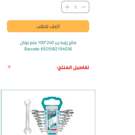
أضف للطلب
مالج روبه ربر 240*100 ملم توتال
Barcode: 6925582194036
تفاصيل المنتج:
اسم المنتج:
مالج روبه ربر 240*100 ملم
من Total
الاسم باللغة الإنجليزية
:
TOTAL Rubber
grout float 240mmx100mm
بلد المنشأ:
الصين
الشركة المصنعة:
توتال-Total