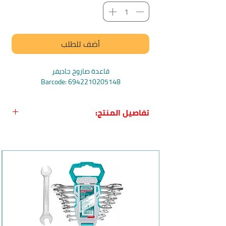
أضف للطلب
قاعدة صاروخ جاديفر
Barcode: 6942210205148
تفاصيل المنتج:
وصف المنتج باللغة العربية:
قاعدة صاروخ من جاديفر
وصف المنتج باللغة الانجليزية:
Angle Grinder Stand from JADEVER
رقم الموديل:
JDASC1251