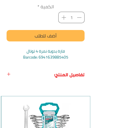
الكمية
*
أضف للطلب
فارة يدوية نمرة 4 توتال
Barcode: 6941639885405
تفاصيل المنتج:
اسم المنتج :
فارة يدوية نمرة 4 من
TOTAL
بلد المنشأ :
الصين
الشركة الصانعة :
TOTAL
وصف المنتج :
جسم معدني متين و طلاء لضمان
حماية المنتج