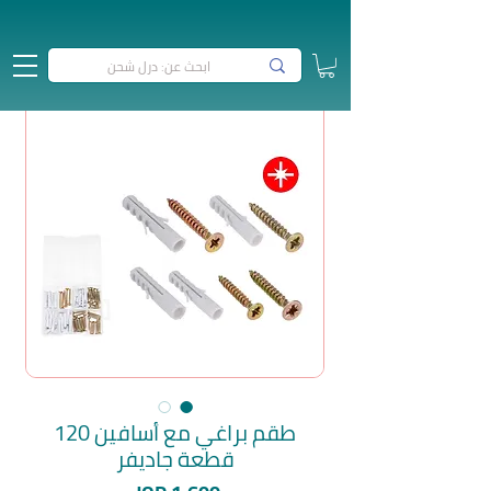
طقم براغي مع أسافين 120
قطعة جاديفر