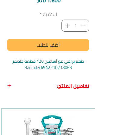
السعر
JOD 1.600
الكمية
*
أضف للطلب
طقم براغي مع أسافين 120 قطعة جاديفر
Barcode: 6942210218063
تفاصيل المنتج:
اسم المنتج باللغة العربية: طقم براغي مع
أسافين 120 قطعة من جاديفر
المنشأ: الصين
الماركة: جاديفر |
Jadever