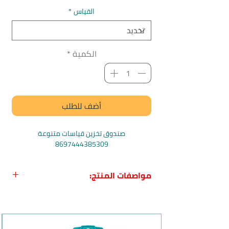
القياس
*
الكمية
*
أضف للطلب
صندوق تخزين قياسات متنوعة
8697444385309
8697774385231
8697444385248
مواصفات المنتج:
8697444385224
8697444385255
اسم المنتج
: صندوق تخزين قياسات
متنوعة