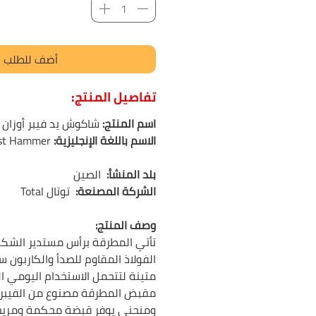
أضف للطلب
تفاصيل المنتج:
اسم المنتج:
شاكوش يد فيبر أوزان 
الاسم باللغة الإنجليزية:
ist Hammer
بلد المنشأ:
الصين
الشركة المصنعة:
توتال
Total
وصف المنتج:
تأتي المطرقة برأس مستدير الشك
الفولاذ المقاوم للصدأ والكاربون س
متينة لتتحمل الاستخدام اليومي ا
مقبض المطرقة مصنوع من الفيبر 
ومنحني يوفر قبضة محكمة ومريحة