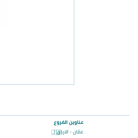
عناوين الفروع
عمّان - الاردن
🇯🇴