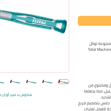
متنوعة توتال
Total Machin
ل ومصنوع من
تيل، مما يجعلها
شاكوش يد فيبر أوزان م
لشديد.
جلاس بتصميم مريح
 للعمل لفترات