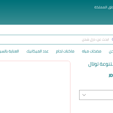
طق المملكة
حن
مضخات مياه
ماكنات لحام
عدد الميكانيك
العناية بالسي
تنوعة توتال
سعر
J
البيع