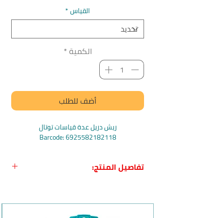
القياس
*
الكمية
*
أضف للطلب
ريش دريل عدة قياسات توتال
Barcode: 6925582182118
تفاصيل المنتج:
اسم المنتج بالعربي:
ريش دريل عدة
قياسات توتال
اسم المنتج بالانجليزي:
Total SDS Max