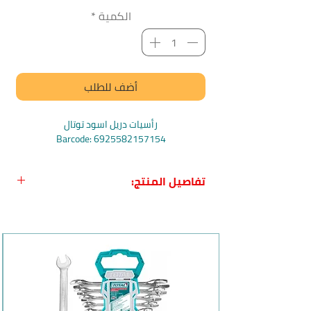
الكمية
*
أضف للطلب
رأسيات دريل اسود توتال
Barcode: 6925582157154
تفاصيل المنتج:
الاسم بالعربي:
رأسيات دريل اسود من
توتال
الاسم بالإنجليزي:
Total TACIM16PH223
Impact Screwdriver Bit
بلد المنشأ:
الصين
الماركة:
Total