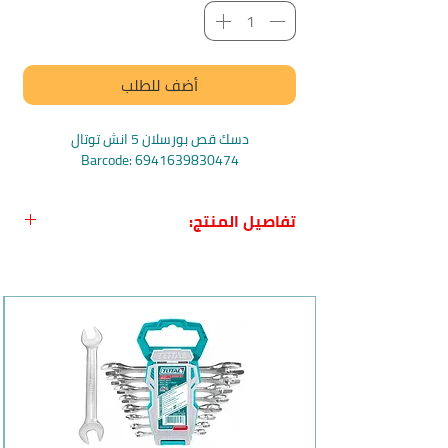
أضف للطلب
دسك قص بورسلان 5 انش توتال
Barcode: 6941639830474
تفاصيل المنتج:
الاسم بالعربي:
دسك قص بورسلان 5 انش
من توتال
الاسم بالانجليزي:
Total TAC2131253HT
Ultrathin diamond disc 5"
بلد المنشأ:
الصين
الماركة:
Total
وصف المنتج وفوائده:
دسك الماسي الرفيع مثالي لقطع