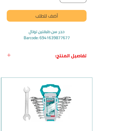
أضف للطلب
حجر سن طبقتين توتال
Barcode: 6941639877677
تفاصيل المنتج:
اسم المنتج بالعربي:
حجر سن طبقتين من
TOTAL
اسم المنتج بالانجليزي:
TOTAL
TAC2620001 Combination Sharpening
Stone
بلد المنشأ:
الصين
الماركة:
TOTAL
وصف المنتج وفوائده:
يتميز حجر السن TOTAL TAC2620001
بالعديد من المميزات المفيدة