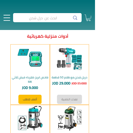
أدوات منزلية كهربائية
دريل شحن مع طقم 50 قطعة
فاحص ابريز كهرباء فيش ثلاثي
MK
سعر عادي
سعر البيع
JOD 29.000
JOD 35.000
السعر
JOD 9.000
نفذت الكمية
أضف للطلب