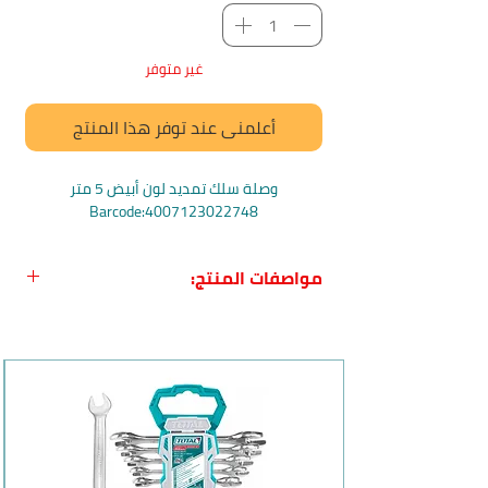
غير متوفر
أعلمني عند توفر هذا المنتج
وصلة سلك تمديد لون أبيض 5 متر
Barcode:4007123022748
مواصفات المنتج:
اسم المنتج:
وصلة سلك تمديد عالي
الجودة باللون الأبيض 5 أمتار
من
Brennenstuhl
الاسم باللغة الإنجليزية
: Quality extension
cable of plastic5m white H05VV-F
3G1,5
بلد المنشأ:
المانيا