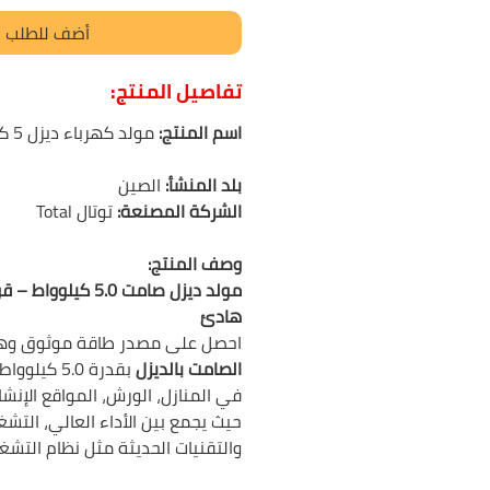
أضف للطلب
تفاصيل المنتج:
اسم المنتج:
مولد كهرباء ديزل 5 كيلو واط صامت توتال
بلد المنشأ:
الصين
الشركة المصنعة:
توتال Total
وصف المنتج:
مولد ديزل صامت 5.0 ك
هادئ
احصل على مصدر طاقة موثوق وه
الصامت بالديزل
بقدرة 5.0 ك
في المنازل، الورش، المواقع الإنشائ
حيث يجمع بين الأداء العالي، التش
والتقنيات الحديثة مثل نظام التشغيل ال