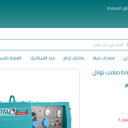
طق المملكة
حن
مضخات مياه
ماكنات لحام
عدد الميكانيك
العناية بالسي
السعر
J
وى 3