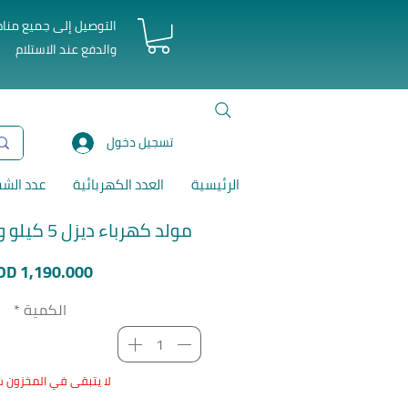
التوصيل إلى جميع منا
والدفع عند الاستلام
تسجيل دخول
الرئيسية
العدد الكهربائية
عدد الش
مولد كهرباء ديزل 5 كيلو واط صامت توتال
OD 1,190.000
الكمية
*
لا يتبقى في المخزون س