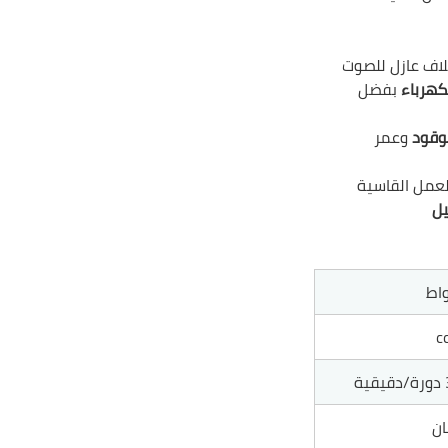
اف عازل للصوت
كهرباء
بفضل
وقود
وعمر
عمل القاسية
يل
c
ة