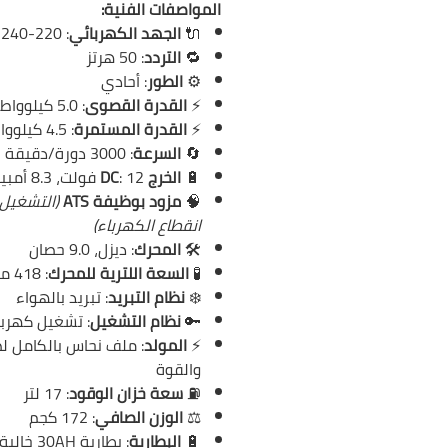
المواصفات الفنية:
🔌
الجهد الكهربائي
: 220-240 فولت
🔁
التردد
: 50 هرتز
⚙️
الطور
: أحادي
⚡
القدرة القصوى
: 5.0 كيلوواط
⚡
القدرة المستمرة
: 4.5 كيلوواط
🔄
السرعة
: 3000 دورة/دقيقة
🔋
الخرج DC
: 12 فولت، 8.3 أمبير
🧠
مزود بوظيفة ATS
(التشغيل 
انقطاع الكهرباء)
🛠️
المحرك
: ديزل، 9.0 حصان
🧪
السعة اللترية للمحرك
: 418 مل
❄️
نظام التبريد
: تبريد بالهواء
🔑
نظام التشغيل
: تشغيل كهرب
⚡
المولد
: ملف نحاس بالكامل لض
والقوة
⛽
سعة خزان الوقود
: 17 لتر
⚖️
الوزن الصافي
: 172 كجم
🔋
البطارية
: بطارية 30AH خالية من الصيانة