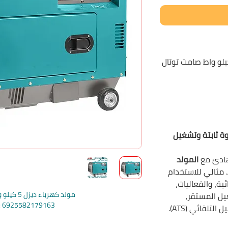
يلوواط – قوة ثابتة وتشغيل
ادئ مع
المولد
يلوواط. مثالي للاستخدام
ية، والفعاليات،
مولد كهرباء ديزل 5 كيلو واط صامت توتال
غيل المستقر،
e: 6925582179163
تلقائي (ATS).