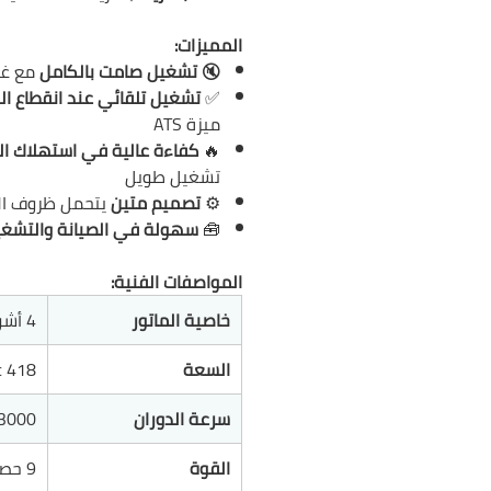
المميزات:
🔇
تشغيل صامت بالكامل
مع غل
✅
تشغيل تلقائي عند انقطاع ال
ميزة ATS
🔥
كفاءة عالية في استهلاك ال
تشغيل طويل
⚙️
تصميم متين
يتحمل ظروف ال
🧰
سهولة في الصيانة والتشغ
المواصفات الفنية:
خاصية الماتور
4 أشواط
السعة
c 418
سرعة الدوران
3000 دورة/دقيقي
القوة
9 حصان