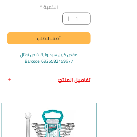
الكمية
*
أضف للطلب
مقص كيبل هيدروليك شحن توتال
Barcode: 6925582159677
تفاصيل المنتج:
اسم المنتج:
مقص كيبل هيدروليك شحن
مع 2 بطارية 4 امبير وشاحن من Total
الاسم باللغة الإنجليزية
: TOTAL Li-ion
Hydraulic Cable Cutter
بلد المنشأ:
الصي
ن
الشركة المصنعة:
توتال-Total