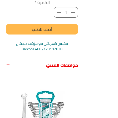
الكمية
*
أضف للطلب
مقبس كهربائي مع مؤقت ديجيتال
Barcode:4007123192038
مواصفات المنتج:
اسم المنتج بالعربي
: مقبس المؤقت
الرقمي من Brennenstuhl
اسم المنتج بالانجليزي:
Digital Timer
Socket
بلد المنشأ:
ألمانيا
الماركة:
Brennenstuhl