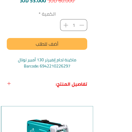
سعر
سعر
JOD 53.000
 JOD 60.000 
عادي
البيع
الكمية
*
أضف للطلب
ماكينة لحام إنفيرتر 130 أمبير توتال
Barcode: 6942210226297
تفاصيل المنتج:
اسم المنتج:
ماكينة لحام إنفيرتر 130 أمبير
توتال
بلد المنشأ:
الصين
الماركة:
توتال TOTAL