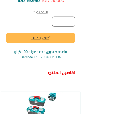
سعر
سعر
JOD 19.990
 JOD 24.000 
عادي
البيع
الكمية
*
أضف للطلب
قاعدة صندوق عدة حمولة 100 كيلو
Barcode: 6932584801084
تفاصيل المنتج:
اسم المنتج:
قاعدة صندوق عدة حمولة
100 كيلو
الشركة:
توتال Total
بلد
المنشأ
: الصين