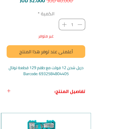
سعر
سعر
JOD 32.000
 JOD 40.000 
عادي
البيع
الكمية
*
غير متوفر
أعلمني عند توفر هذا المنتج
دريل شحن 12 فولت مع طقم 129 قطعة توتال
Barcode: 6932584804405
تفاصيل المنتج:
اسم المنتج
: دريل شحن 12 فولت مع طقم
129 قطعة توتال
بلد المنشأ
: الصين