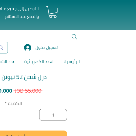
التوصيل إلى جميع منا
والدفع عند الاستلام
تسجيل دخول
الرئيسية
العدد الكهربائية
عدد الش
درل شحن 52 نيوتن شاكوش
سعر
9.000
 JOD 55.000 
عادي
الكمية
*