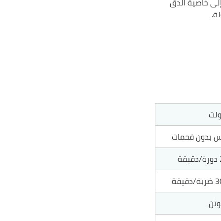
إلى خاصية الدق
ة.
س بدون فحمات
ة
قيقة