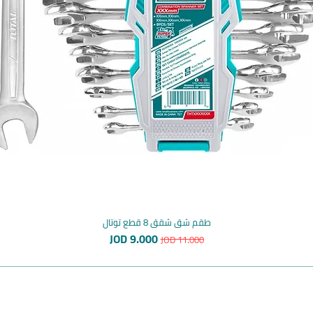
طقم شق شقق 8 قطع توتال
سعر عادي
سعر البيع
JOD 9.000
JOD 11.000