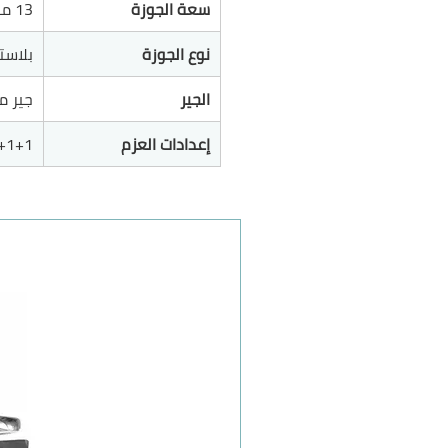
سعة الجوزة
13 ملم
نوع الجوزة
بلاست
الجير
جير م
إعدادات العزم
+1+1