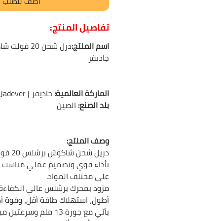
أضف للطلب
تفاصيل المنتج:
اسم المنتج:
جاديفر
الماركة العالمية:
جاديفر | Jadever
بلد الصنع:
الصين
وصف المنتج:
دريل شح
بأداء قوي وتصميم عملي مناسب لأع
على مختلف المواد.
مزود بمحرك برشلس عالي الكفاءة
أطول، استهلاك طاقة أقل، وقوة أد
يأتي مع جوزة 13 ملم وسر