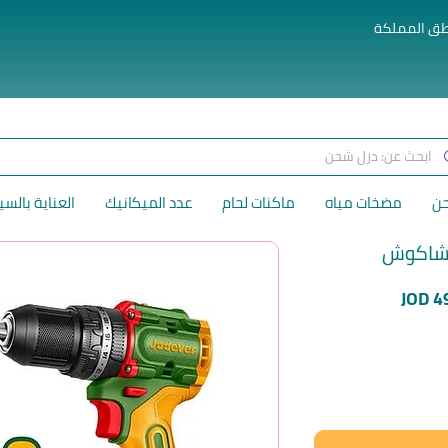
طق المملكة
حن
مضخات مياه
ماكنات لحام
عدد الميكانيك
العناية بالسي
سعر
JOD 4
البيع