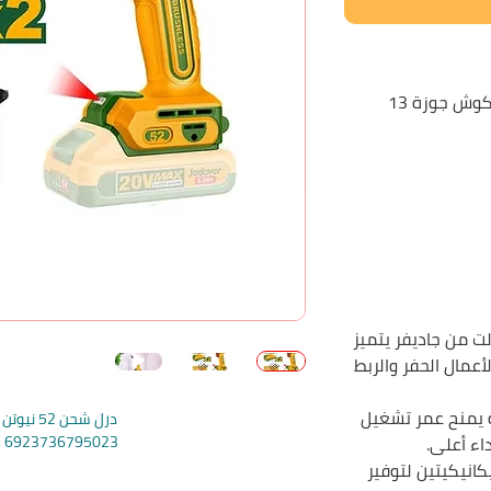
درل شحن 20 فولت شاكوش جوزة 13
ن شاكوش برشلس 20 فولت من جاديفر يتميز
مال الحفر والربط
 يمنح عمر تشغيل
درل شحن 52 نيوتن شاكوش
اء أعلى.
e: 6923736795023
عتين ميكانيكيتين لتوفير