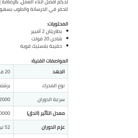
تحكم أفضل أثناء العمل، بالإضافة 
للحفر في الخرسانة والطوب بسهول
المحتويات:
بطاريتان 2 أمبير
شاحن 20 فولت
حقيبة بلاستيك قوية
المواصفات الفنية:
الجهد
20 فولت
نوع المحرك
برشل
سرعة الدوران
2000 دورة/دقيق
معدل التأثير (الدق)
30000 ضربة/د
عزم الدوران
52 نيوتن