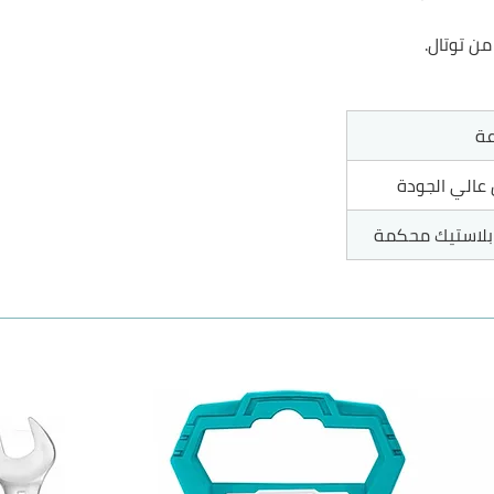
e: 6976057334754
من توتال.
e: 6941639830351
e: 6941639850601
عة
عالي الجودة
بلاستيك محكمة