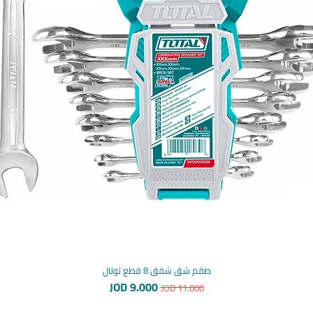
طقم شق شقق 8 قطع توتال
سعر عادي
سعر البيع
JOD 9.000
JOD 11.000