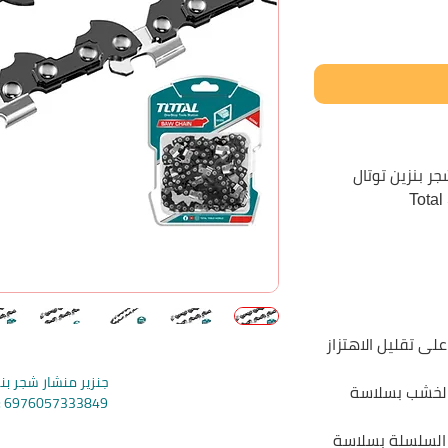
ر بنزين توتال
لى تقليل الاهتزاز
جنزير منشار شجر بنز
الخشب بسلاسة
e: 6976057333849
de6976057333269
 السلسلة بسلاسة
e: 6941639845485