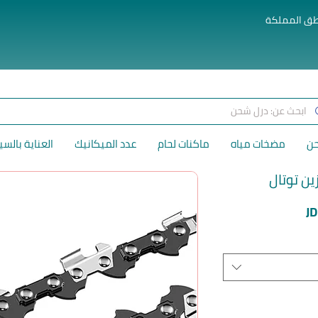
طق المملكة
حن
مضخات مياه
ماكنات لحام
عدد الميكانيك
العناية بالسي
ين توتال
سعر
J
البيع