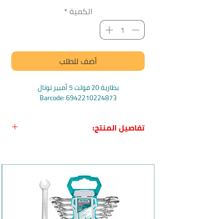
الكمية
*
أضف للطلب
بطارية 20 فولت 5 أمبير توتال
Barcode: 6942210224873
تفاصيل المنتج:
اسم المنتج بالعربي:
بطارية 20 فولت
5امبير ليثيوم توتال
اسم المنتج بالإنجليزي:
Total Lithium-Ion
5 Ah Battery 20V
بلد المنشأ:
الصين
الشركة المصنعة:
توتال Total