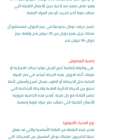
وهو عامل مهم عند اختيار دريل للأعمال الثقيلة التي 
تتطلب قوة أكبر لتثبيت أو حفر المواد الصلبة.
تتميز دريلات توتال بتنوعها في عزم الدوران، فتستطيع أن 
تمتلك دريل بعزم دوران من 30 نيوتن.متر ولغاية عزم 
دوران 66 نيوتن.متر.
خاصية الشاكوش:
 هي وظيفة إضافية تُتيح للدريل توليد حركات اهتزازية أو 
طرقات أثناء الدوران. هذه الحركة تُساعد في حفر المواد 
الصلبة مثل الخرسانة أو الطوب بشكل أسرع وأسهل، لأنها 
تجمع بين الحركة الدائرية العادية والحركة الارتدادية التي 
تكسر المادة مع كل ضربة. تُعتبر هذه الخاصية ضرورية 
للأعمال الثقيلة التي تتطلب حفر مواد قوية وصعبة.
نوع المحرك (الموتور):
تعتبر هذه النقطة من النقاط الأساسية والتي قد يغفل 
عنها الكثيرون، فهناك نوعان أساسيان من المحركات التي 