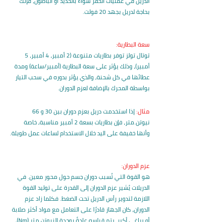
الدريل في عمليات الحفر سواء بالحديد أو الباطون، فإنك 
بحاجة لدريل بجهد 20 فولت.
سعة البطارية:
توتال تولز توفر بطاريات متنوعة (2 أمبير، 4 أمبير، 5 
أمبير)، وذلك يؤثر على سعة البطارية (أمبير/ساعة) ومدة 
عطائها في كل شحنة، والذي يؤثر بدوره في سحب التيار 
بواسطة المحرك بالإضافة لعزم الدوران.
مثال:
 إذا استخدمت دريل بعزم دوران بين 30 و 66 
نيوتن.متر، فإن بطاريات بسعة 2 أمبير مناسبة، خاصة 
وأنها خفيفة على اليد خلال الاستخدام لساعات عمل طويلة.
عزم الدوران:
هو القوة التي تُسبب دوران جسم حول محور معين. في 
الدريلات يُشير عزم الدوران إلى القدرة على توليد القوة 
اللازمة لتدوير رأس الدريل تحت الضغط. فكلما زاد عزم 
الدوران، كان الجهاز قادرًا على التعامل مع مواد أكثر صلابة 
أو براغي أكبر. يتم قياسه عادةً بوحدة النيوتن.متر (Nm)، 