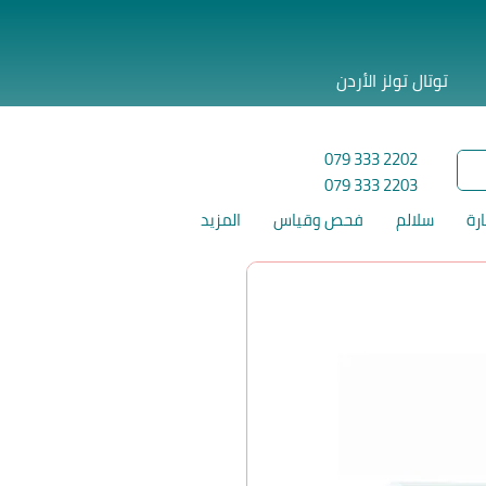
توتال تولز الأردن
079 333 2202
079 333 2203
ارة
سلالم
فحص وقياس
المزيد