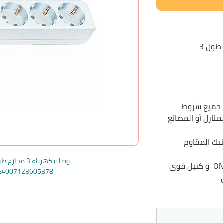
 جميع شروط
نازل أو المصانع
يك المقاوم
وصلة كهرباء 3 مخارج طول 3 متر أبيض
تحتوي على كبسة أمان ON + OFF و كيبل قوي
e:4007123605378