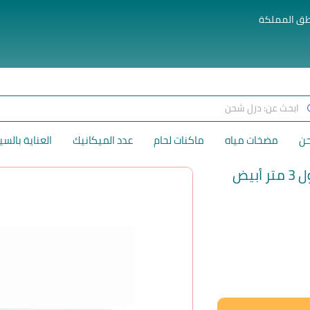
طق المملكة
حن
مضخات مياه
ماكنات لحام
عدد الميكانيك
العناية بالسي
لسعر