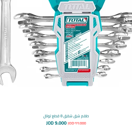
طقم شق شقق 8 قطع توتال
سعر عادي
سعر البيع
JOD 9.000
JOD 11.000