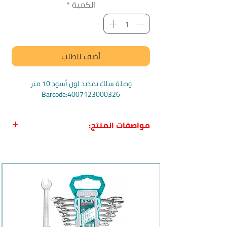
الكمية
*
أضف للطلب
وصلة سلك تمديد لون أسود 10 متر
Barcode:4007123000326
مواصفات المنتج:
اسم المنتج:
وصلة سلك تمديد عالي
الجودة باللون الاسود 10 أمتار
من
Brennenstuhl
الاسم باللغة الإنجليزية
: Quality extension
cable of plastic10m black H05VV-F
3G1,5
بلد المنشأ:
المانيا