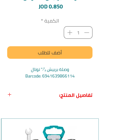
السعر
JOD 0.850
الكمية
*
أضف للطلب
وصلة بربيش ½ " توتال
Barcode: 6941639866114
تفاصيل المنتج:
اسم المنتج:
وصلة بربيش ½ " من Total
الاسم باللغة الإنجليزية
:
TOTAL
THPHM0201 1/2″ Plastic Hose Mender
بلد المنشأ:
الصين