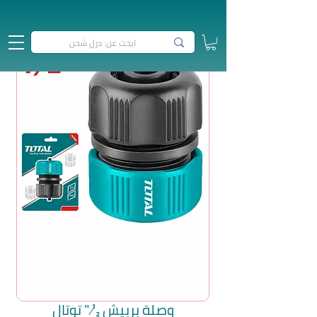
وصلة بربيش ½ " توتال