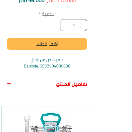
سعر
سعر
JOD 96.000
 JOD 110.000 
عادي
البيع
الكمية
*
أضف للطلب
همر شحن من توتال
Barcode: 6932584800698
تفاصيل المنتج:
اسم المنتج:
همر شحن 20 فولت مع
بطاريتين توتال
بلد المنشأ:
الصين
الماركة:
توتال Total