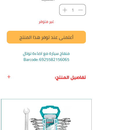
غير متوفر
أعلمني عند توفر هذا المنتج
منفاخ سيارة مع اضاءة توتال
Barcode: 6925582156065
تفاصيل المنتج:
اسم المنتج:
منفاخ سيارة مع اضاءة من
Total
بلد المنشأ:
الصين
الشركة المصنعة:
توتال-Total
وصف المنتج: