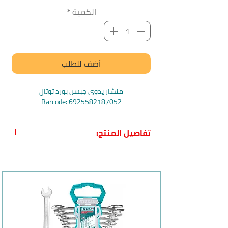
الكمية
*
أضف للطلب
منشار يدوي جبسن بورد توتال
Barcode: 6925582187052
تفاصيل المنتج:
اسم المنتج:
منشار يدوي جبسن بورد 6"
توتال
بلد المنشأ:
الصين
الشركة المصنعة:
Total