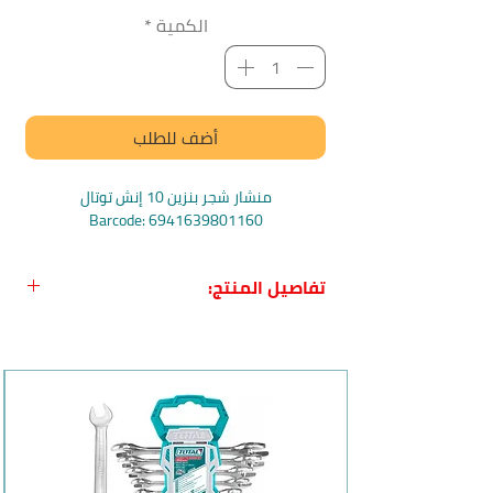
الكمية
*
أضف للطلب
منشار شجر بنزين 10 إنش توتال
Barcode: 6941639801160
تفاصيل المنتج:
اسم المنتج:
منشار شجر بنزين 18 إنش
توتال
بلد المنشأ:
الصين
الشركة:
توتال
Total