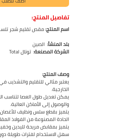
أضف للطلب
تفاصيل المنتج:
اسم المنتج:
مقص تقليم شجر تلسكوب 86 سم
بلد المنشأ:
الصين
الشركة المصنعة:
توتال
Total
وصف المنتج:
يعتبر مثالي للتقليم والتشذيب في
الخارجية.
يمكن تعديل طول العصا لتناسب الا
والوصول إلى الأماكن العالية.
يتميز بقطع سلس ونظيف للأغصان
الحادة المصنوعة من الفولاذ المقاو
يتميز بمقابض مريحة لليدين وخفيف
سهل الاستخدام لفترات طويلة دون 