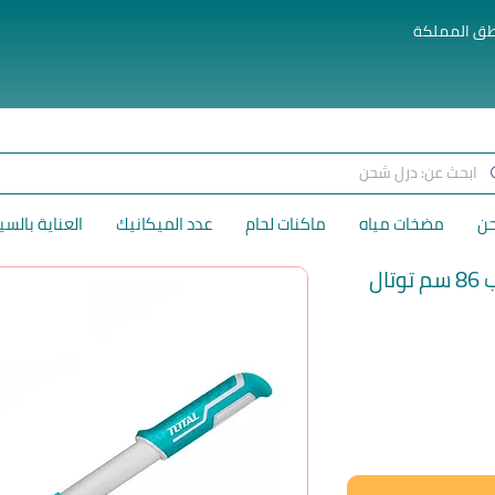
طق المملكة
حن
مضخات مياه
ماكنات لحام
عدد الميكانيك
العناية بالسي
ال
لسعر