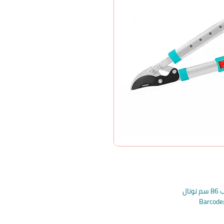
ال
Barcod