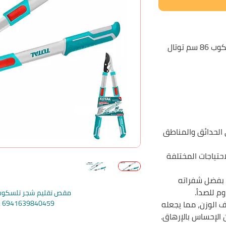
 توتال
 الحدائق والمناطق
حتياجات المختلفة
 بفضل شفراته
م للصدأ.
مقص تقليم شجر تلسكوب 86 سم توت
 الوزن، مما يجعله
e: 6941639840459
الإحساس بالإرهاق.