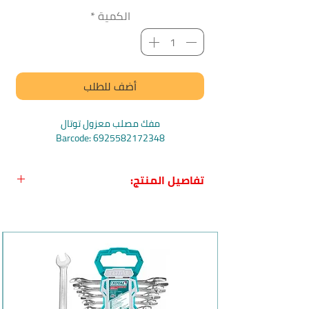
الكمية
*
أضف للطلب
مفك مصلب معزول توتال
Barcode: 6925582172348
تفاصيل المنتج:
اسم المنتج بالعربي:
مفك مصلب معزول
PH1×80 توتال
اسم المنتج بالإنجليزي:
Total Insulated
Phillips Screwdriver
بلد المنشأ:
الصين
الشركة المصنعة:
توتال Total