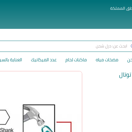
طق المملكة
حن
مضخات مياه
ماكنات لحام
عدد الميكانيك
العناية بالسي
وتال
لسعر