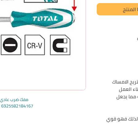
المنتج
ريح الامساك
ناء العمل
مما يجعل
مفك ضرب عادي ت
e: 6925582184167