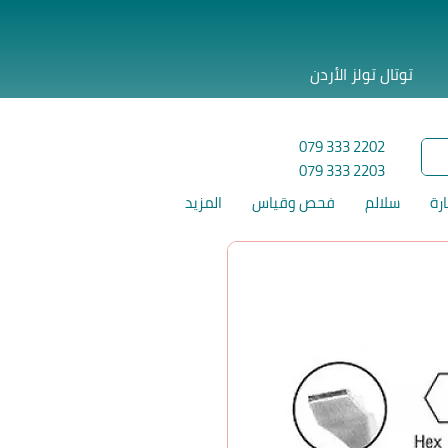
توتال تولز الأردن
079 333 2202
079 333 2203
ارة
سلالم
فحص وقياس
المزيد