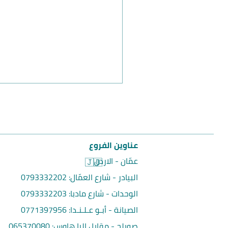
عناوين الفروع
عمّان - الاردن
🇯🇴
البيادر - شارع العمّال:
0793332202
الوحدات - شارع مادبا:
0793332203
الصيانة - أبـو عـلـنـدا:
0771397956
صويلح - مقابل إلبا هاوس
:
065370080