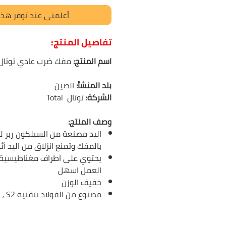
أعلمني عند توفر هذا 
تفاصيل المنتج:
اسم المنتج:
مفك ضرب عادي توتال
بلد المنشأ:
الصين
الشركة:
توتال Total
وصف المنتج:
اليد مصنعة من السيلكون ربر لت
بالمفك وتمنع انزلاق من اليد أث
يحتوي على اطراف مغناطيسية 
العمل اسهل
خفيف الوزن
مصنوع من الفولاذ بتقنية S2 ، لذلك فهو قوي