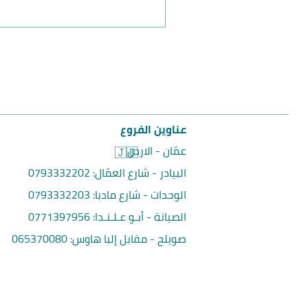
عناوين الفروع
عمّان - الاردن
🇯🇴
البيادر - شارع العمّال:
0793332202
الوحدات - شارع مادبا:
0793332203
الصيانة - أبـو عـلـنـدا:
0771397956
صويلح - مقابل إلبا هاوس
:
065370080