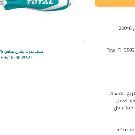
مفك ضرب عادي قياس 8*200
Total THGS82
مفك ضرب عادي قياس 8*200 ملم توتال
e: 6941639835523
ريح الامساك
ناء العمل
مما يجعل
ية S2