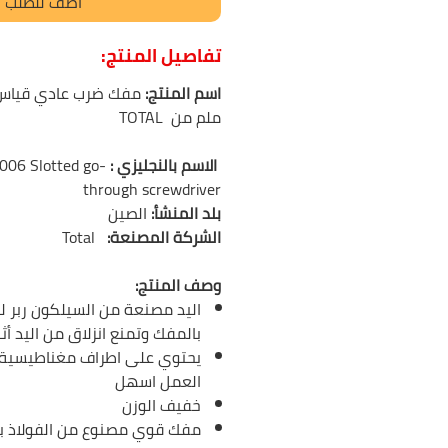
أضف للطلب
تفاصيل المنتج:
اسم المنتج:
ملم من TOTAL
الاسم بالنجليزي :
006 Slotted go-
through screwdriver
بلد المنشأ:
الصين
الشركة المصنعة:
Total
وصف المنتج:
اليد مصنعة من السيلكون ربر لت
بالمفك وتمنع انزلاق من اليد أث
يحتوي على اطراف مغناطيسية 
العمل اسهل
خفيف الوزن
مفك قوي مصنوع من الفولاذ بتقن