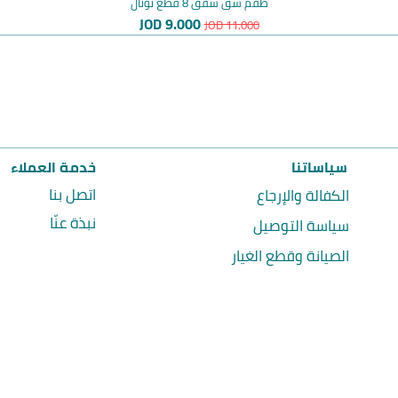
طقم شق شقق 8 قطع توتال
سعر عادي
سعر البيع
JOD 9.000
JOD 11.000
سياساتنا
خدمة العملاء
اتصل بنا
الكفالة والإرجاع
نبذة عنّا
سياسة التوصيل
الصيانة وقطع الغيار
Total Tools Jordan | توتال تولز الأردن