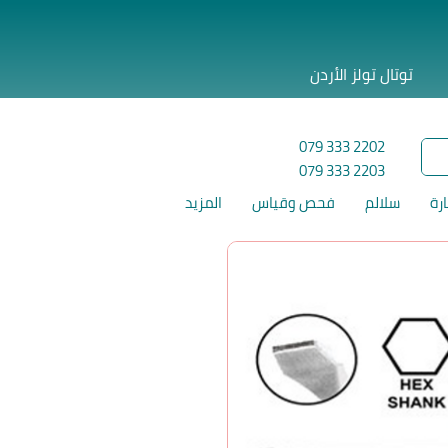
توتال تولز الأردن
079 333 2202
079 333 2203
ارة
سلالم
فحص وقياس
المزيد