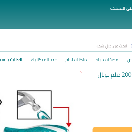
طق المملكة
حن
مضخات مياه
ماكنات لحام
عدد الميكانيك
العناية بالسي
لسعر