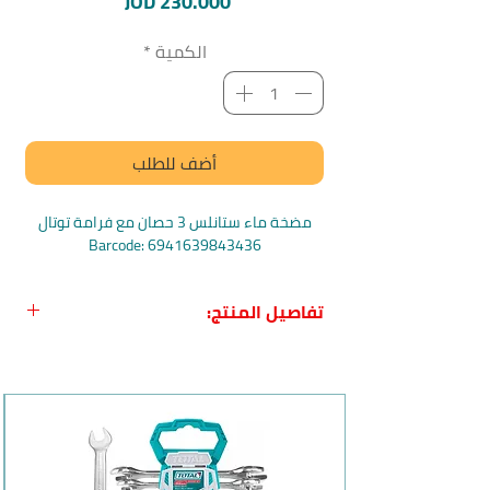
السعر
JOD 230.000
الكمية
*
أضف للطلب
مضخة ماء ستانلس 3 حصان مع فرامة توتال
Barcode: 6941639843436
تفاصيل المنتج:
اسم المنتج بالعربي:
مضخة ماء ستانلس 3
حصان مع فرامة من توتال
اسم المنتج بالانجليزي
: Total
TWP7220026 Sewage submersible
pump