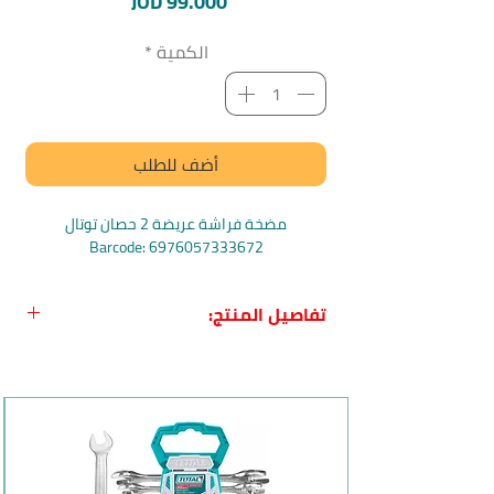
السعر
JOD 99.000
الكمية
*
أضف للطلب
مضخة فراشة عريضة 2 حصان توتال
Barcode: 6976057333672
تفاصيل المنتج:
اسم المنتج:
مضخة فراشة عريضة 2 حصان
توتال
بلد المنشأ:
الصين
الماركة:
توتال Total