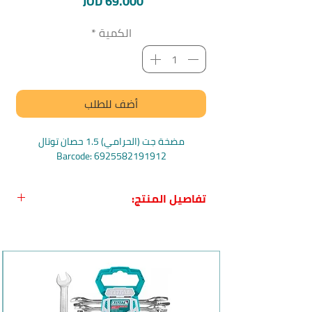
السعر
JOD 69.000
الكمية
*
أضف للطلب
مضخة جت (الحرامي) 1.5 حصان توتال
Barcode: 6925582191912
تفاصيل المنتج:
اسم المنتج:
مضخة جت (الحرامي) 1.5
حصان من توتال
بلد المنشأ:
الصين
الماركة:
توتال
Total