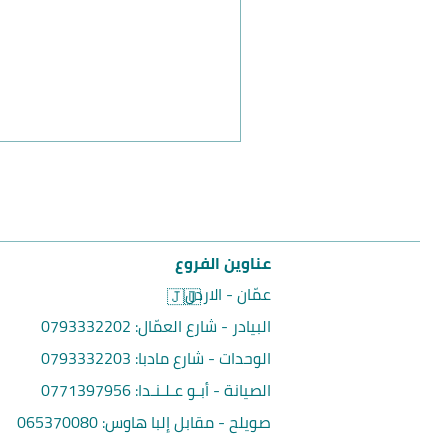
عناوين الفروع
عمّان - الاردن
🇯🇴
البيادر - شارع العمّال:
0793332202
الوحدات - شارع مادبا:
0793332203
الصيانة - أبـو عـلـنـدا:
0771397956
صويلح - مقابل إلبا هاوس
:
065370080