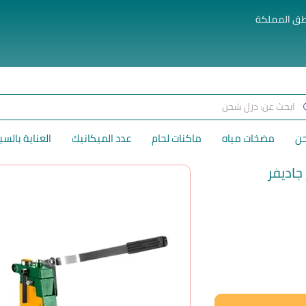
طق المملكة
حن
مضخات مياه
ماكنات لحام
عدد الميكانيك
العناية بالسي
لسعر