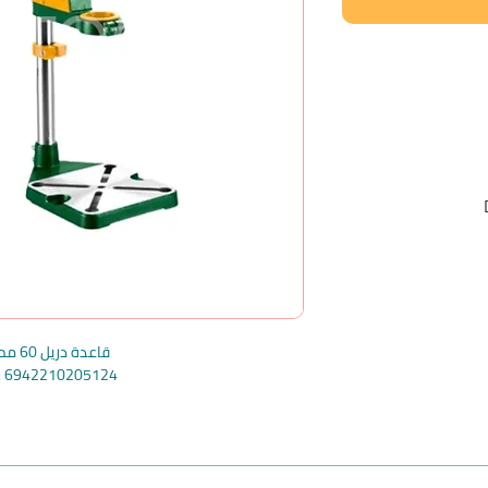
قاعدة دريل 60 مم جاديفر
e: 6942210205124