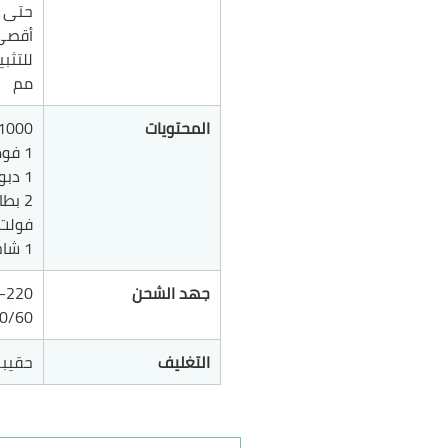
حتى سم
أقصى
مم
المحتويات
1000 مسمار (27 مم
1 فوهة هواء
1 دبوس
فولت 4 أمب
1 شاحن ذكي
جهد الشحن
50/60 هر
التغليف
حقيبة