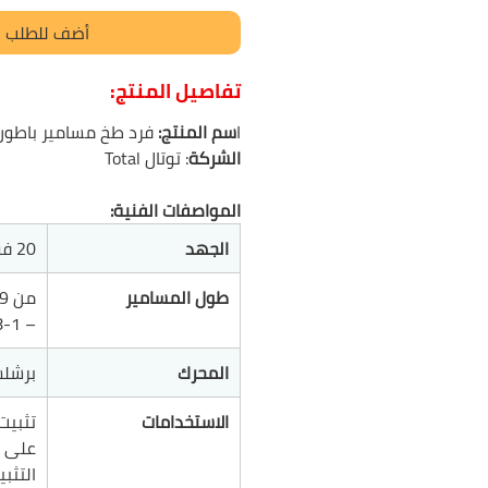
أضف للطلب
تفاصيل المنتج:
ا
سم المنتج:
فرد طخ مسامير باطون
الشركة
: توتال Total
المواصفات الفنية:
الجهد
20 فولت
طول المسامير
– 1-5/8")
المحرك
برشلس
الاستخدامات
تثبيت
على ال
التثب