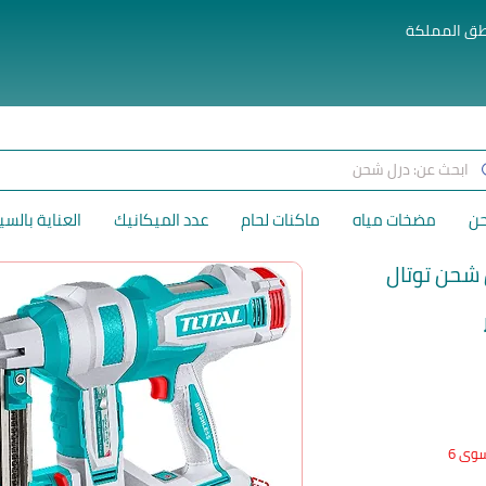
طق المملكة
حن
مضخات مياه
ماكنات لحام
عدد الميكانيك
العناية بالسي
شحن توتال
السعر
وى 6