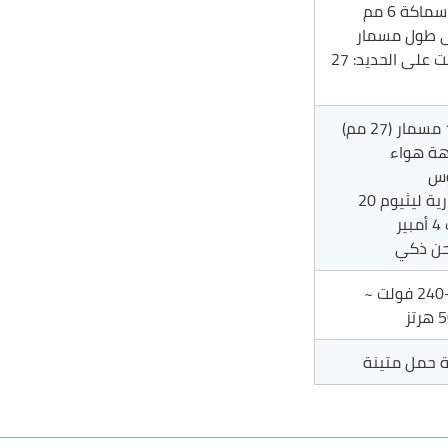
اكة 6 مم
 طول مسمار
للتثبيت على الحديد: 27
)
2 بطارية ليثيوم 20
ير
220–240 فولت ~
تز
 حمل متينة