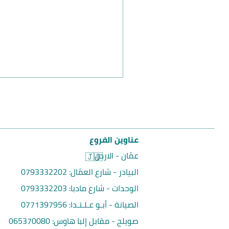
عناوين الفروع
عمّان - الاردن
🇯🇴
البيادر - شارع العمّال:
0793332202
الوحدات - شارع مادبا:
0793332203
الصيانة - أبـو عـلـنـدا:
0771397956
صويلح - مقابل إلبا هاوس
:
065370080