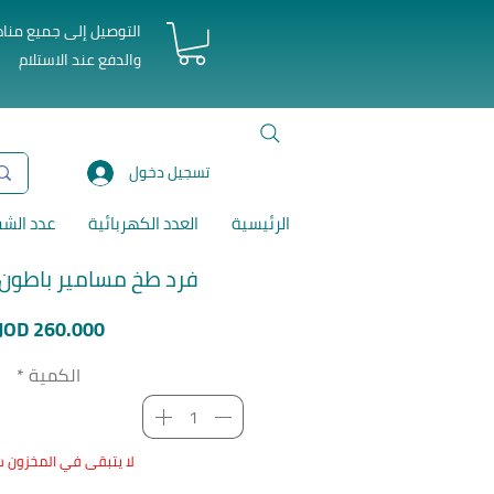
التوصيل إلى جميع منا
والدفع عند الاستلام
تسجيل دخول
الرئيسية
العدد الكهربائية
عدد الش
فرد طخ مسامير باطون 
JOD 260.000
الكمية
*
لا يتبقى في المخزون س