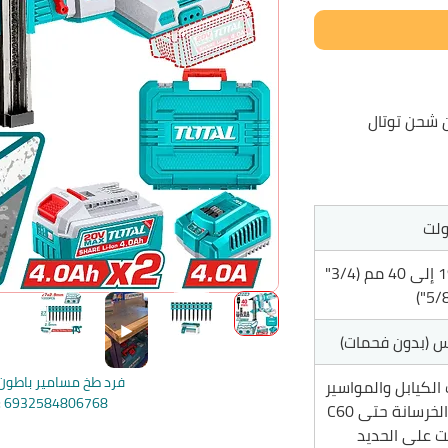
 شحن توتال
من 19 إلى 40 مم (3/4"
 (بدون فحمات)
فرد طخ مسامير باطون
 الكيابل والمواسير
e: 6932584806768
خرسانة حتى C60
يت على الحديد