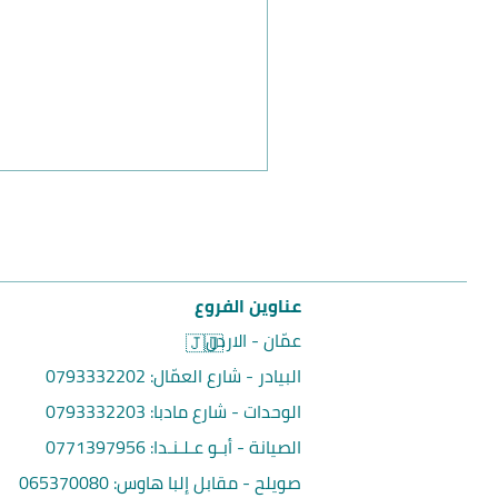
عناوين الفروع
عمّان - الاردن
🇯🇴
البيادر - شارع العمّال:
0793332202
الوحدات - شارع مادبا:
0793332203
الصيانة - أبـو عـلـنـدا:
0771397956
صويلح - مقابل إلبا هاوس
:
065370080