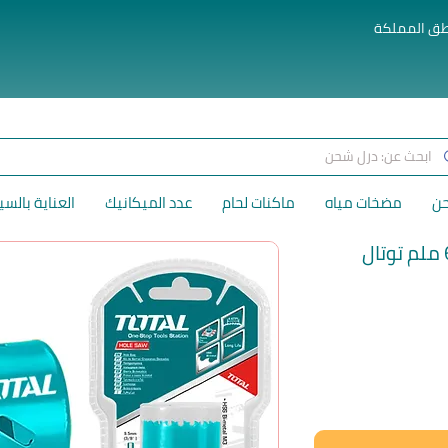
طق المملكة
حن
مضخات مياه
ماكنات لحام
عدد الميكانيك
العناية بالسي
لسعر