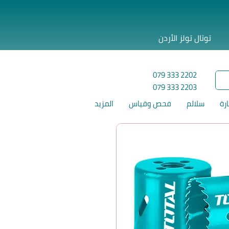
توتال تولز الأردن
079 333 2202
079 333 2203
ارة
سلالم
فحص وقياس
المزيد