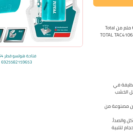
TOTAL TAC4106
فتاحة هولسو قطر 64 ملم توتال
e: 6925582159653
نظيفة في
ل الخشب
دن مصنوعة من
كل والصدأ.
جام لتلبية