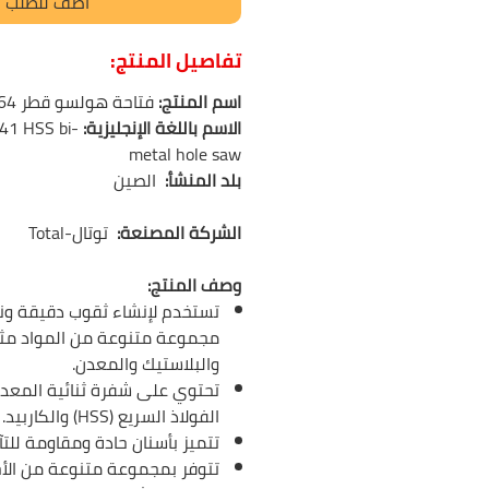
أضف للطلب
تفاصيل المنتج:
اسم المنتج:
فتاحة هولسو قطر 64 ملم من Total
الاسم باللغة الإنجليزية
:
41 HSS bi-
metal hole saw
بلد المنشأ:
الصين
الشركة المصنعة:
توتال-Total
وصف المنتج:
تستخدم لإنشاء ثقوب دقيقة و
مجموعة متنوعة من المواد مث
والبلاستيك والمعدن.
تحتوي على شفرة ثنائية المع
الفولاذ السريع (HSS)
والكاربيد
.
تتميز بأسنان حادة ومقاومة للتآ
تتوفر بمجموعة متنوعة من الأح