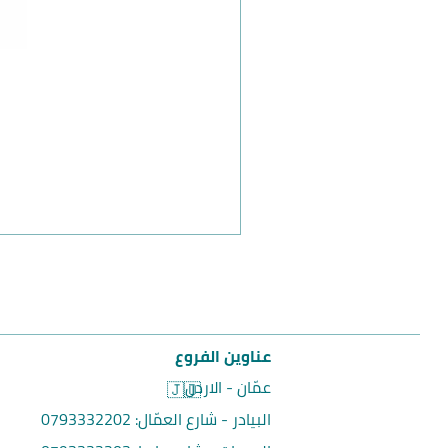
عناوين الفروع
عمّان - الاردن
🇯🇴
البيادر - شارع العمّال:
0793332202