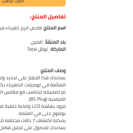
أضف للطلب
تفاصيل المنتج:
اسم المنتج:
فاحص ابريز كهرباء فيش 
بلد المنشأ:
الصين
الماركة:
توتال
Total
وصف المنتج:
يساعدك هذا الجهاز على تحديد وت
الشائعة في توصيلات الكهرباء بك
تم تصميمه ليتناسب مع مقابس الكه
القياسية (BS Plug).
مزود بشاشة LCD بإضاءة خل
بوضوح حتى في العتمة.
يمكنه اكتشاف 7 حالات مخ
يساعدك للحصول على تحليل شامل.