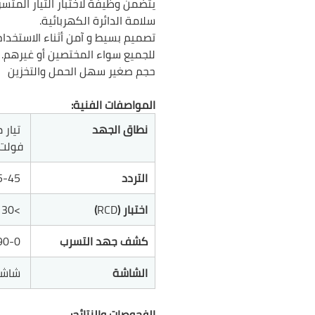
سلامة الدائرة الكهربائية.
تصميم بسيط و آمن أثناء الاستخدام 
للجميع سواء المختصين أو غيرهم.
حجم صغير سهل الحمل والتخزين
المواصفات الفنية:
نطاق الجهد
فولت
التردد
65-45 هرتز
اختبار (
RCD
)
>30 مللي أمبير
كشف جهد التسرب
90-0 فولت تيار متردد
الشاشة
شاشة LCD م
الفحوصات والنتائج: