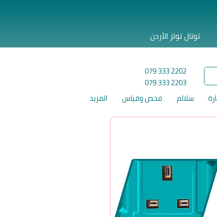
توتال تولز الأردن
079 333 2202
079 333 2203
ارة
سلالم
فحص وقياس
المزيد