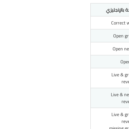
ة بالإنجليزي
Correct w
Open g
Open ne
Open
Live & g
rev
Live & ne
rev
Live & g
rev
missing g