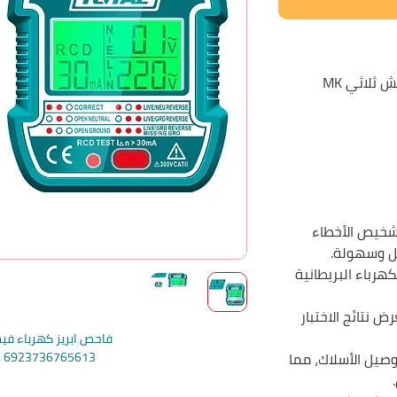
ثلاثي MK
شخيص الأخطاء
ل وسهولة.
رباء البريطانية
فية لعرض نتائج الاختبار
فاحص ابريز كهرباء فيش 
تلفة لتوصيل الأسلاك، مما
e: 6923736765613