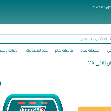
طق المملكة
حن
مضخات مياه
ماكنات لحام
عدد الميكانيك
العناية بالسي
ثلاثي MK
لسعر