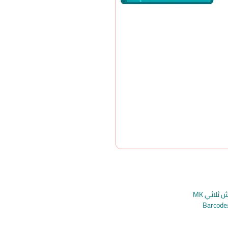
ثلاثي MK
Barcod