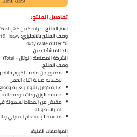
أضف للطلب
تفاصيل المنتج:
اسم المنتج:
عراية كيبل كهرباء 6" توتال
وصف المنتج بالانجليزي:
16 Heavy
duty cable cutter "6
بلد المنشأ:
الصين
الشركة المصنعة:
( توتال - Total)
وصف المنتج:
مصنوع من مادة
الكروم فانادي
لاكسابه صلابة اثناء العمل
عراية كوابل تقوم بتعرية وقطع 
خفيفة الوزن وذات جودة عالية 
مقبض من المطاط لسهولة في 
لفترات طويلة
مناسبة للإستخدام المنزلي و ا
المواصفات الفنية: