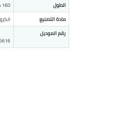
الطول
160 ملم/ 6 إنش
مادة التصنيع
الكرو
رقم الموديل
5616