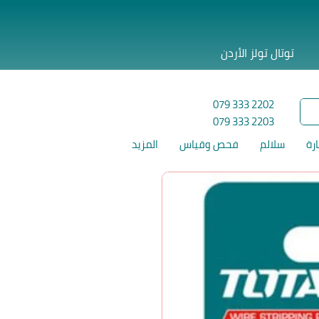
توتال تولز الأردن
079 333 2202
079 333 2203
ارة
سلالم
فحص وقياس
المزيد