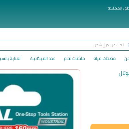
طق المملكة
حن
مضخات مياه
ماكنات لحام
عدد الميكانيك
العناية بالسي
لسعر