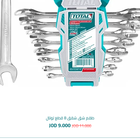
طقم شق شقق 8 قطع توتال
سعر عادي
سعر البيع
JOD 9.000
JOD 11.000