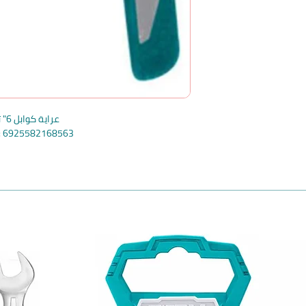
عراية كوابل 6" توتال
e: 6925582168563