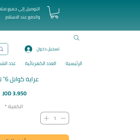
التوصيل إلى جميع منا
والدفع عند الاستلام
تسجيل دخول
الرئيسية
العدد الكهربائية
عدد الش
عراية كوابل 6" توتال
ا
JOD 3.950
الكمية
*