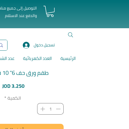
التوصيل إلى جميع منا
والدفع عند الاستلام
تسجيل دخول
الرئيسية
العدد الكهربائية
عدد الش
طقم ورق حف 6" 10 قطع توتال
ا
JOD 3.250
الكمية
*