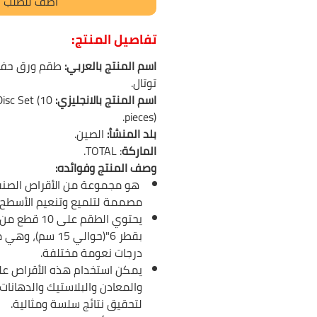
أضف للطلب
تفاصيل المنتج:
اسم المنتج بالعربي:
توتال.
اسم المنتج بالانجليزي:
isc Set (10
pieces).
بلد المنشأ:
الصين.
الماركة
: TOTAL.
وصف المنتج وفوائده:
هو مجموعة من الأقراص الصنفر
مصممة لتلميع وتنعيم الأسطح.
يحتوي الطقم على
بقطر 6"(حوالي 15 سم
درجات نعومة مختلفة.
يمكن استخدام هذه الأقراص عل
والمعادن والبلاستيك والدهانات 
لتحقيق نتائج سلسة ومثالية.