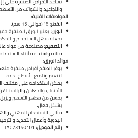
تساعد الأقراص الصنفرة على إز
والتجاعيد والشوائب من الأسطح 
المواصفات الفنية:
القطر:
6" (حوالي 15 سم)،
الوزن:
يعتبر الورق الصنفرة خفي
يجعله سهل الاستخدام والتحكم 
التصميم:
مصنوعة من مواد عالي
متانة واستدامة أثناء الاستخدام.
فوائد الورق:
يوفر الطقم أقراص صنفرة متعد
لتنعيم وتلميع الأسطح بدقة.
يمكن استخدامه على مختلف ال
الأخشاب والمعادن والبلاستيك وا
يحسن من مظهر الأسطح ويزيل 
بشكل فعال.
مثالي للاستخدام المهني واله
اليدوية وأعمال التجديد والترميم
رقم الموديل:
TAC73150101