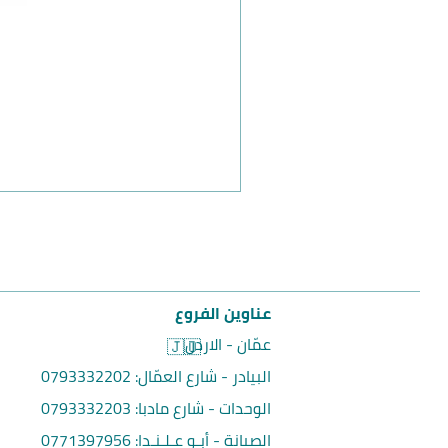
عناوين الفروع
عمّان - الاردن
🇯🇴
البيادر - شارع العمّال:
0793332202
الوحدات - شارع مادبا:
0793332203
الصيانة - أبـو عـلـنـدا:
0771397956