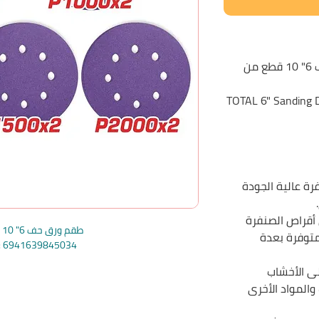
طقم ورق حف 6" 10 قطع من
TOTAL 6" Sanding D
ة عالية الجودة
 10 قطع من أقراص الصنفرة
طقم ورق حف 6" 10 قطع توتال
)، وهي متوفرة بعدة
e: 6941639845034
ى الأخشاب
والمواد الأخرى