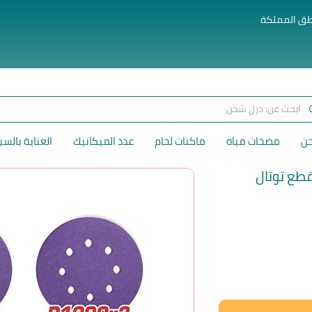
طق المملكة
حن
مضخات مياه
ماكنات لحام
عدد الميكانيك
العناية بالسي
لسعر