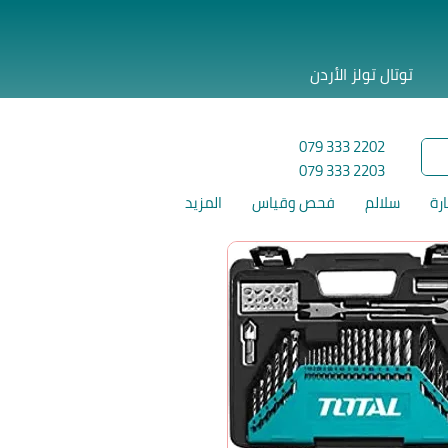
توتال تولز الأردن
079 333 2202
079 333 2203
ارة
سلالم
فحص وقياس
المزيد