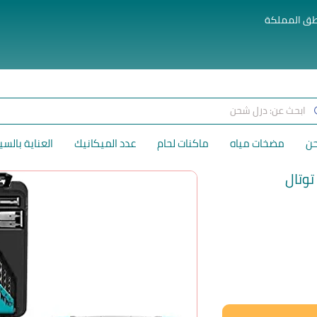
طق المملكة
حن
مضخات مياه
ماكنات لحام
عدد الميكانيك
العناية بالسي
لسعر