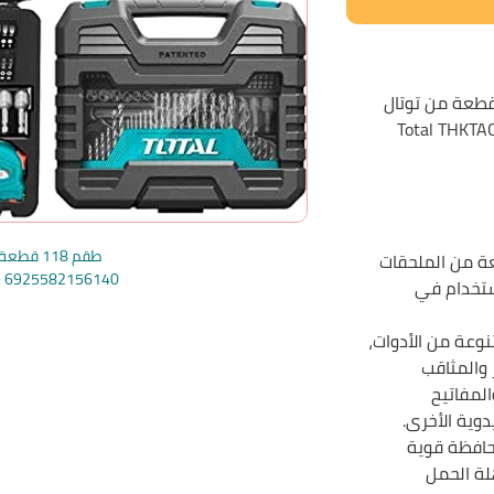
Total THKTA
طقم 118 قطعة توتال
 الطقم من 118 قطعة من الملحقات
e: 6925582156140
استخدام في
عة من الأدوات،
 والمثاقب
المفاتيح
دوية الأخرى.
حافظة قوية
لة الحمل