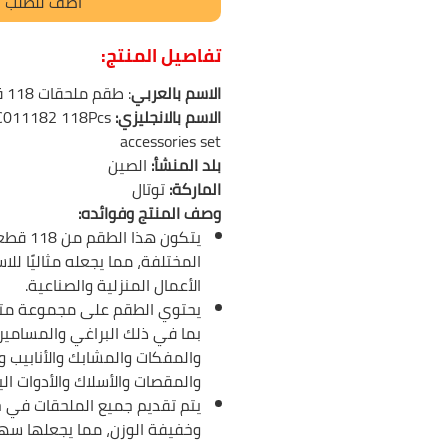
أضف للطلب
تفاصيل المنتج:
الاسم بالعربي
: طقم ملحقات 118 قطعة من توتال
الاسم بالانجليزي:
C011182 118Pcs
accessories set
بلد المنشأ:
الصين
الماركة:
توتال
وصف المنتج وفوائده:
يتكون هذا
المختلفة، مما يجعله مثاليًا لل
الأعمال المنزلية والصناعية.
يحتوي الطقم على مجموعة متنو
بما في ذلك البراغي والمسامير
والمفكات والمشابك والأنابيب و
والمقصات والأسلاك والأدوات الي
يتم تقديم جميع الملحقات في 
وخفيفة الوزن، مما يجعلها سه